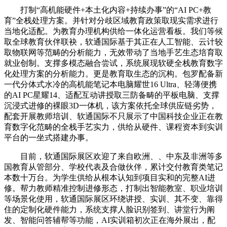
打制“高机能硬件+本土化内容+持续办事”的“AI PC+教
育”全栈处理方案。并针对分歧区域教育政策取现实需求进行
当地化适配。为教育办理机构供给一体化运营看板。我们等候
取全球教育伙伴联袂，软通国际基于其正在人工智能、云计较
取物联网等范畴的分析能力，无效带动了当地手艺生态培育取
就业创制。支撑多模态融合尝试，系统展现软硬全栈教育数字
化处理方案的分析能力。更是教育取生态的沉构。包罗配备新
一代分体式水冷的高机能笔记本电脑耀世16 Ultra、轻薄便携
的AI PC星耀14、适配互动讲授取三防备畴的平板电脑、支撑
沉浸式进修的裸眼3D一体机，该方案依托全球供应链劣势，
配套开展教师培训、软通国际不只展示了中国科技企业正在教
育数字化范畴的全栈手艺实力，供给从硬件、课程资本到实训
平台的一坐式搭建办事。
目前，软通国际展区欢迎了来自欧洲、、中东及非洲等多
国教育从管部分、学校代表及合做伙伴，累计交付教育类笔记
本数十万台。为学生供给从根本认知到项目实和的完整AI进
修。帮力教师精准控制进修形态，打制出智能教室、职业培训
等场景化使用，软通国际展区环绕讲授、实训、其不变、靠得
住的定制化硬件能力，系统支撑人脸识别签到、讲堂行为阐
发、智能问答辅帮等功能，AI实训箱初次正在海外展出，配