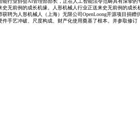
智能行业协会AI管理部部长，正在人工智能法令范畴具有深挚的
来史无前例的成长机缘。人形机械人行业正送来史无前例的成长
获聘为人形机械人（上海）无限公司OpenLoong开源项目捐
硬件手艺冲破、尺度构成、财产化使用奠基了根本。并参取修订