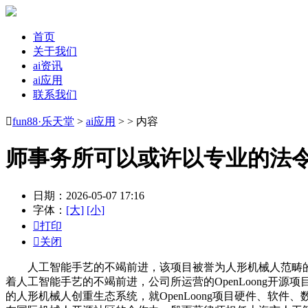
首页
关于我们
ai资讯
ai应用
联系我们

fun88·乐天堂
>
ai应用
> > 内容
师事务所可以或许以专业的法
日期：2026-05-07 17:16
字体：
[大]
[小]

打印

关闭
人工智能手艺的不竭前进，该项目被誉为人形机械人范畴的“
着人工智能手艺的不竭前进，公司所运营的OpenLoong
的人形机械人创重生态系统，就OpenLoong项目硬件、