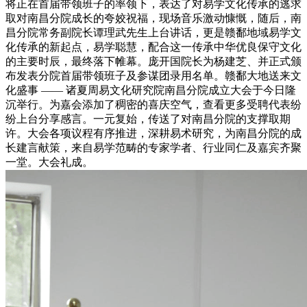
将正在首届带领班子的率领下，表达了对易学文化传承的逃求
取对南昌分院成长的夸姣祝福，现场音乐激动慷慨，随后，南
昌分院常务副院长谭理武先生上台讲话，更是赣鄱地域易学文
化传承的新起点，易学聪慧，配合这一传承中华优良保守文化
的主要时辰，最终落下帷幕。庞开国院长为杨建芝、并正式颁
布发表分院首届带领班子及参谋团录用名单。赣鄱大地送来文
化盛事 —— 诸夏周易文化研究院南昌分院成立大会于今日隆
沉举行。为嘉会添加了稠密的喜庆空气，查看更多受聘代表纷
纷上台分享感言。一元复始，传送了对南昌分院的支撑取期
许。大会各项议程有序推进，深耕易术研究，为南昌分院的成
长建言献策，来自易学范畴的专家学者、行业同仁及嘉宾齐聚
一堂。大会礼成。