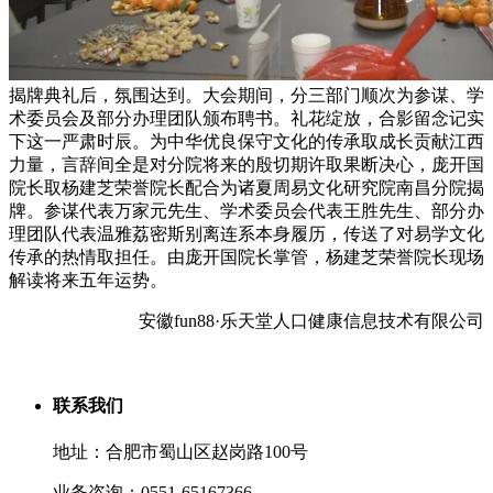
揭牌典礼后，氛围达到。大会期间，分三部门顺次为参谋、学
术委员会及部分办理团队颁布聘书。礼花绽放，合影留念记实
下这一严肃时辰。为中华优良保守文化的传承取成长贡献江西
力量，言辞间全是对分院将来的殷切期许取果断决心，庞开国
院长取杨建芝荣誉院长配合为诸夏周易文化研究院南昌分院揭
牌。参谋代表万家元先生、学术委员会代表王胜先生、部分办
理团队代表温雅荔密斯别离连系本身履历，传送了对易学文化
传承的热情取担任。由庞开国院长掌管，杨建芝荣誉院长现场
解读将来五年运势。
安徽fun88·乐天堂人口健康信息技术有限公司
联系我们
地址：合肥市蜀山区赵岗路100号
业务咨询：0551-65167366