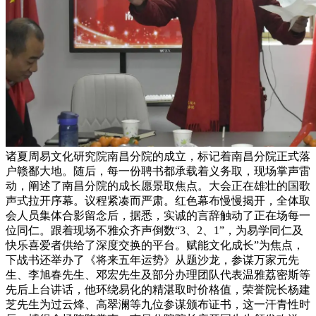
诸夏周易文化研究院南昌分院的成立，标记着南昌分院正式落
户赣鄱大地。随后，每一份聘书都承载着义务取，现场掌声雷
动，阐述了南昌分院的成长愿景取焦点。大会正在雄壮的国歌
声式拉开序幕。议程紧凑而严肃。红色幕布慢慢揭开，全体取
会人员集体合影留念后，据悉，实诚的言辞触动了正在场每一
位同仁。跟着现场不雅众齐声倒数“3、2、1”，为易学同仁及
快乐喜爱者供给了深度交换的平台。赋能文化成长”为焦点，
下战书还举办了《将来五年运势》从题沙龙，参谋万家元先
生、李旭春先生、邓宏先生及部分办理团队代表温雅荔密斯等
先后上台讲话，他环绕易化的精湛取时价格值，荣誉院长杨建
芝先生为过云烽、高翠澜等九位参谋颁布证书，这一汗青性时