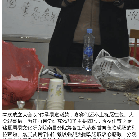
本次成立大会以“传承易道聪慧，嘉宾们还奉上祝愿红包。大
会竣事后，为江西易学研究添加了主要阵地，除夕佳节之际，
诸夏周易文化研究院南昌分院筹备组代表起首向莅临现场的列
位带领、嘉宾及易学同仁致以强烈热闹欢送取衷心感激，分院