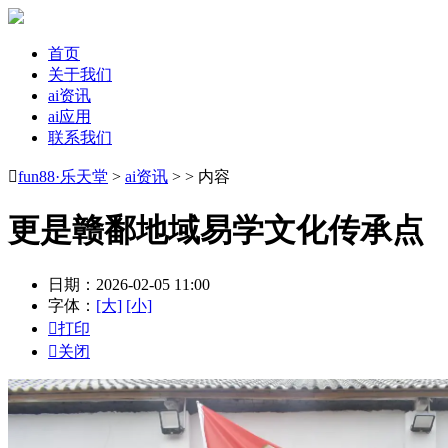
首页
关于我们
ai资讯
ai应用
联系我们

fun88·乐天堂
>
ai资讯
> > 内容
更是赣鄱地域易学文化传承点
日期：2026-02-05 11:00
字体：
[大]
[小]

打印

关闭