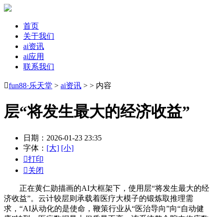
首页
关于我们
ai资讯
ai应用
联系我们

fun88·乐天堂
>
ai资讯
> > 内容
层“将发生最大的经济收益”
日期：2026-01-23 23:35
字体：
[大]
[小]

打印

关闭
正在黄仁勋描画的AI大框架下，使用层“将发生最大的经
济收益”。云计较层则承载着医疗大模子的锻炼取推理需
求，“AI从动化的是使命，鞭策行业从“医治导向”向“自动健