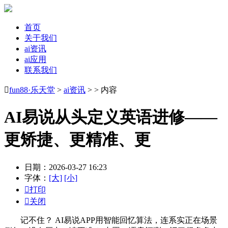
首页
关于我们
ai资讯
ai应用
联系我们

fun88·乐天堂
>
ai资讯
> > 内容
AI易说从头定义英语进修——
更矫捷、更精准、更
日期：2026-03-27 16:23
字体：
[大]
[小]

打印

关闭
记不住？ AI易说APP用智能回忆算法，连系实正在场景