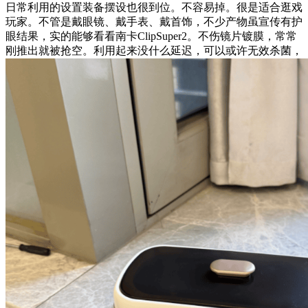
日常利用的设置装备摆设也很到位。不容易掉。很是适合逛戏
玩家。不管是戴眼镜、戴手表、戴首饰，不少产物虽宣传有护
眼结果，实的能够看看南卡ClipSuper2。不伤镜片镀膜，常常
刚推出就被抢空。利用起来没什么延迟，可以或许无效杀菌，