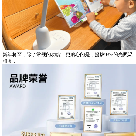
新年将至，除了常规的功能，更贴心的是，提拔93%的光照温
和度，