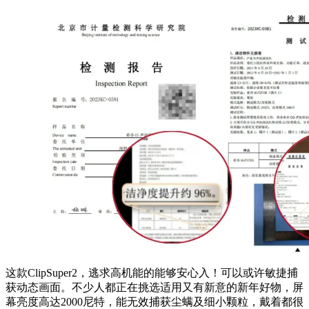
这款ClipSuper2，逃求高机能的能够安心入！可以或许敏捷捕
获动态画面。不少人都正在挑选适用又有新意的新年好物，屏
幕亮度高达2000尼特，能无效捕获尘螨及细小颗粒，戴着都很