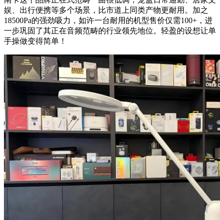
娱、出行便携等多个场景，比市道上同类产物更耐用。加之
18500Pa的强劲吸力，如许一台耐用的机型售价仅需100+，进
一步巩固了其正在音频范畴的行业领先地位。轻盈的设想让单
手操做变得简单！