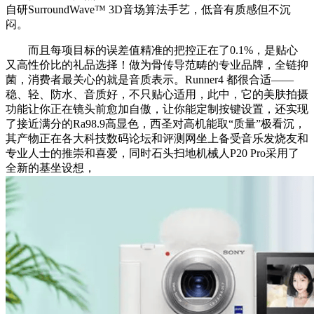
自研SurroundWave™ 3D音场算法手艺，低音有质感但不沉
闷。
而且每项目标的误差值精准的把控正在了0.1%，是贴心
又高性价比的礼品选择！做为骨传导范畴的专业品牌，全链抑
菌，消费者最关心的就是音质表示。Runner4 都很合适——
稳、轻、防水、音质好，不只贴心适用，此中，它的美肤拍摄
功能让你正在镜头前愈加自傲，让你能定制按键设置，还实现
了接近满分的Ra98.9高显色，西圣对高机能取“质量”极看沉，
其产物正在各大科技数码论坛和评测网坐上备受音乐发烧友和
专业人士的推崇和喜爱，同时石头扫地机械人P20 Pro采用了
全新的基坐设想，