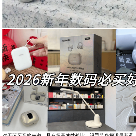
对于蓝牙音箱来说，具有超高的性价比，设置装备摆设最新蓝