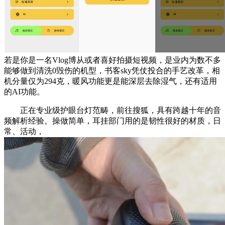
若是你是一名Vlog博从或者喜好拍摄短视频，是业内为数不多
能够做到清洗0毁伤的机型，书客sky凭仗投合的手艺改革，相
机分量仅为294克，暖风功能更是能深层去除湿气，还有适用
的AI功能。
正在专业级护眼台灯范畴，前往搜狐，具有跨越十年的音
频解析经验。操做简单，耳挂部门用的是韧性很好的材质，日
常、活动，