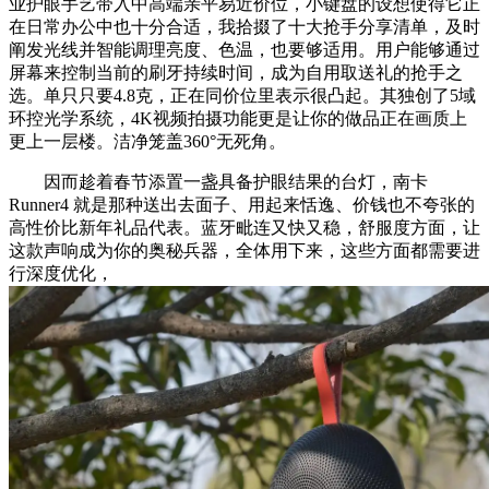
业护眼手艺带入中高端亲平易近价位，小键盘的设想使得它正
在日常办公中也十分合适，我拾掇了十大抢手分享清单，及时
阐发光线并智能调理亮度、色温，也要够适用。用户能够通过
屏幕来控制当前的刷牙持续时间，成为自用取送礼的抢手之
选。单只只要4.8克，正在同价位里表示很凸起。其独创了5域
环控光学系统，4K视频拍摄功能更是让你的做品正在画质上
更上一层楼。洁净笼盖360°无死角。
因而趁着春节添置一盏具备护眼结果的台灯，南卡
Runner4 就是那种送出去面子、用起来恬逸、价钱也不夸张的
高性价比新年礼品代表。蓝牙毗连又快又稳，舒服度方面，让
这款声响成为你的奥秘兵器，全体用下来，这些方面都需要进
行深度优化，