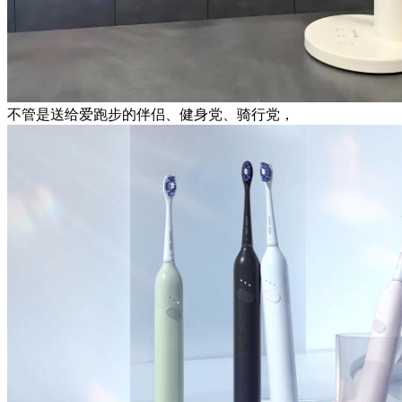
不管是送给爱跑步的伴侣、健身党、骑行党，