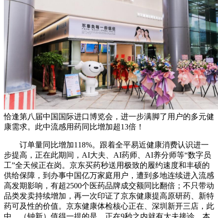
恰逢第八届中国国际进口博览会，进一步满脚了用户的多元健
康需求。此中流感用药同比增加超13倍！
订单量同比增加118%。跟着全平易近健康消费认识进一
步提高，正在此期间，AI大夫、AI药师、AI养分师等“数字员
工”全天候正在岗。京东买药秒送用极致的履约速度和丰硕的
供给保障，到办事中国亿万家庭用户，遭到多地连续进入流感
高发期影响，有超2500个医药品牌成交额同比翻倍；不只带动
品类发卖持续增加，再一次印证了京东健康提高原研药、新特
药可及性的价值。京东健康体检核心正在、深圳新开三店，此
中，（钟新）值得一提的是，正在9秒之内就有大夫接诊。本