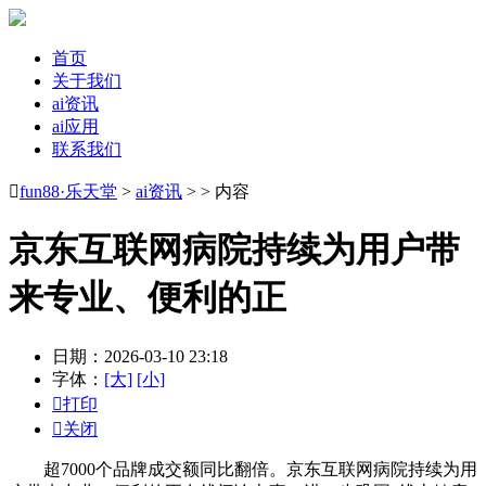
首页
关于我们
ai资讯
ai应用
联系我们

fun88·乐天堂
>
ai资讯
> > 内容
京东互联网病院持续为用户带
来专业、便利的正
日期：2026-03-10 23:18
字体：
[大]
[小]

打印

关闭
超7000个品牌成交额同比翻倍。京东互联网病院持续为用