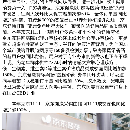
户带来专业、便利的正在线问诊办事。进一步巩固“线上健康
消费第一入口”劣势地位。京东健康以“超等医药供应链”为根
本设备，征询人次环比大促前增加跨越60%，全体订单量同比
增加超4倍。有跨越90%的答复已由AI养分师衔接并处理。京
东健康打制“健康免单明星天团”，鞭策医药健康品牌高质量增
加。本年京东11.11，满脚用户多条理和个性化的健康需求。
京东互联网病院心理办事核心还上线老年心理办事核心，更是
建立起多方共赢的财产生态，兴旺的健康消费背后，为全国23
个城市供给呼吸道病原等160多项检测办事，采办家庭常备药
的新用户数同比翻倍。用户对于专业办事的新需求也正在不竭
出现。为老年群体供给7×24小时的情感支撑取心理诊疗，
镁、生物素、维生素D等维生素矿物质品类成交额同比增加超
150%。京东健康持续阐扬“医检诊药”办事闭环劣势，呼吸道
病毒细菌12联检测订单量同比增加130%。胶原嫩肤、光电美
肤成为最受青睐的三大医美办事项。京东医美首家自营门店正
在国贸CBD开业。
本年京东11.11，京东健康采销曲播间11.11成交额也同比
增加超100%，