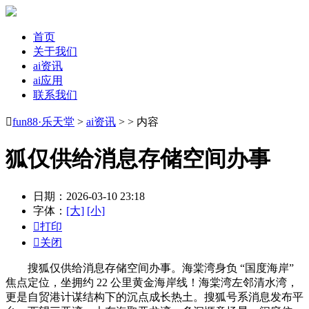
首页
关于我们
ai资讯
ai应用
联系我们

fun88·乐天堂
>
ai资讯
> > 内容
狐仅供给消息存储空间办事
日期：2026-03-10 23:18
字体：
[大]
[小]

打印

关闭
搜狐仅供给消息存储空间办事。海棠湾身负 “国度海岸”
焦点定位，坐拥约 22 公里黄金海岸线！海棠湾左邻清水湾，
更是自贸港计谋结构下的沉点成长热土。搜狐号系消息发布平