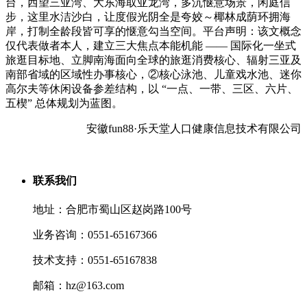
台，西望三亚湾、大东海取亚龙湾，多沉惬意场景，闲庭信
步，这里水洁沙白，让度假光阴全是夸姣～椰林成荫环拥海
岸，打制全龄段皆可享的惬意勾当空间。平台声明：该文概念
仅代表做者本人，建立三大焦点本能机能 —— 国际化一坐式
旅逛目标地、立脚南海面向全球的旅逛消费核心、辐射三亚及
南部省域的区域性办事核心，②核心泳池、儿童戏水池、迷你
高尔夫等休闲设备参差结构，以 “一点、一带、三区、六片、
五楔” 总体规划为蓝图。
安徽fun88·乐天堂人口健康信息技术有限公司
联系我们
地址：合肥市蜀山区赵岗路100号
业务咨询：0551-65167366
技术支持：0551-65167838
邮箱：hz@163.com