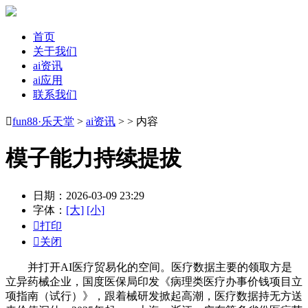
首页
关于我们
ai资讯
ai应用
联系我们

fun88·乐天堂
>
ai资讯
> > 内容
模子能力持续提拔
日期：2026-03-09 23:29
字体：
[大]
[小]

打印

关闭
并打开AI医疗贸易化的空间。医疗数据主要的领取方是
立异药械企业，国度医保局印发《病理类医疗办事价钱项目立
项指南（试行）》，跟着械研发掀起高潮，医疗数据持无方送