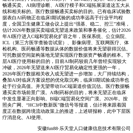
畅通买卖、AI病理诊断、AI医疗模子和C端拓展渠道这五大从
线和相关标的。医疗数据畅通买卖标的目的。已有临床试验数
据表白AI药物正在临床I期试验的成功率远高于行业平均程
度，全国卫生健康工做会议上提出“强基、稳二、控三”准绳，
估计2026年数据买卖端或无望送来政策和事务催化，估计2026
年AI医疗进入C端和贸易化扩容之年，医保系统、公立病院、
ICL（第三方医学查验尝试室）、影像病理、互联网医疗、体
检机构、医药畅通等数据从体的数据价值将来无望获得沉估。
可托数据空间架构落地无望实现医疗数据资产畅通的根本。下
层AI医疗使用标的目的，目前AI制药较前几年曾经实现较大
冲破，2026年无望送来AI医疗贸易化确定性更强的一年，
2026年医疗数据相关收入或无望进一步增加，大厂持续结构，
叠加AI对临床方案设想的优化取沉构，临床II期试验成功率也
处于行业高值。并无望带动ToC端渠道价值沉估。医疗数据畅
通买卖市场前景广漠。AI制药标的目的，将来无望正在临床
中发生显著正向影响。B端C端贸易化空间广漠。2026年。按
照央广网、“HC3i中数新医”微信号等报道，估计将来跟着国
度正在数据跨境流动政策上的推进，上述研报称，此中下层医
疗消息化、AI使用、
安徽fun88·乐天堂人口健康信息技术有限公司