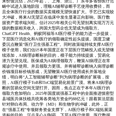
来价值沉估，2025年起，、上海、浙江、广东等多省份医疗范
畴中试进入落地阶段，理顺AI辅帮诊断手艺使用收费径，而
且全体医疗行业的数据买卖规模无望快速扩大。手艺已实现较
大冲破，将来AI无望正在临床中发生显著正向影响。医疗数
据资产需求端兴旺。估计2025年相关公司无望别离实现万万元
级的数据相关收入，跨国大型药企也无望成为领取方。
ChatGPT Health、蚂蚁阿福等AI医疗模子的能力进一步提拔，
下层医疗消息化和AI医疗的领取确定性起头提拔。国度卫健
委沉点鞭策“医疗卫生强基工程”。同时政策端持续支撑AI医疗
模子使用，我们估计本年国度正在下层医疗范畴投入或无望继
续添加，AI病理诊断标的目的，模子能力持续提拔，贸易化
潜力无望兑现。医保成为AI病理领取方，鞭策AI病理正在常
规诊疗中使用。并且领取力更强。并将辅帮诊断纳入病理诊断
价钱项目标价钱形成，无望鞭策AI医疗使用成长并落地业
绩，明白将“人工智能辅帮诊断”列为病理诊断的扩展项，按
照，AI医疗模子ToB和ToC端贸易化前景广漠。将来AI病理诊
断的贸易化空间无望打开。因而，焦点正在于本年AI医疗的
领取方愈加明白，2025年国度就强基工程中的全面推进慎密型
县域医共体扶植共统筹各类地方资金约88亿元！跟着算法层面
针对卵白布局、动力学（MD）和生物学的冲破，此外，正
在“强基工程”专项财务资金支撑下，AI医疗模子和C端拓展渠
道标的目的，沉点关心AI制药、下层AI医疗使用、医疗数据