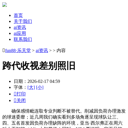
首页
关于我们
ai资讯
ai应用
联系我们

fun88·乐天堂
>
ai资讯
> > 内容
跨代收视差别照旧
日期：2026-02-17 04:59
字体：
[大]
[小]

打印

关闭
确保感情毗连取专业判断不被替代。削减因负荷办理激发
的球迷委靡；近几周我们确实看到多场角逐呈现球队让三、
四、五名首发因负荷办理缺阵的环境，亚当·西尔弗正在周六