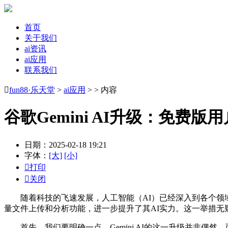
首页
关于我们
ai资讯
ai应用
联系我们

fun88·乐天堂
>
ai应用
> > 内容
谷歌Gemini AI升级：免费
日期：2025-02-18 19:21
字体：
[大]
[小]

打印

关闭
随着科技的飞速发展，人工智能（AI）已经深入到各个领域，
量文件上传和分析功能，进一步提升了其AI实力。这一举措
首先，我们要明确一点，Gemini AI的这一升级并非偶