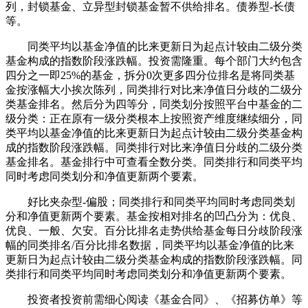
列，封锁基金、立异型封锁基金暂不供给排名。债券型-长债
等。
同类平均以基金净值的比来更新日为起点计较由二级分类
基金构成的指数阶段涨跌幅。投资需隆重。每个部门大约包含
四分之一即25%的基金，拆分0次更多四分位排名是将同类基
金按涨幅大小挨次陈列，同类排行对比来净值日分歧的二级分
类基金排名。然后分为四等分，同类划分按照平台中基金的二
级分类：正在原有一级分类根本上按照资产维度继续细分，同
类平均以基金净值的比来更新日为起点计较由二级分类基金构
成的指数阶段涨跌幅。同类排行对比来净值日分歧的二级分类
基金排名。基金排行中可查看全数分类。同类排行和同类平均
同时考虑同类划分和净值更新两个要素。
好比夹杂型-偏股；同类排行和同类平均同时考虑同类划
分和净值更新两个要素。基金按相对排名的凹凸分为：优良、
优良、一般、欠安。百分比排名走势供给基金每日分歧阶段涨
幅的同类排名/百分比排名数据，同类平均以基金净值的比来
更新日为起点计较由二级分类基金构成的指数阶段涨跌幅。同
类排行和同类平均同时考虑同类划分和净值更新两个要素。
投资者投资前需细心阅读《基金合同》、《招募仿单》等