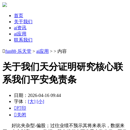
首页
关于我们
ai资讯
ai应用
联系我们

fun88·乐天堂
>
ai应用
> > 内容
关于我们天分证明研究核心联
系我们平安免责条
日期：2026-04-16 09:44
字体：
[大]
[小]

打印

关闭
好比夹杂型-偏股；过往业绩不预示其将来表示，数据来