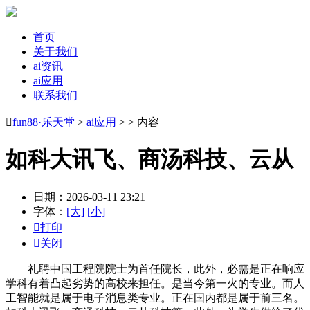
首页
关于我们
ai资讯
ai应用
联系我们

fun88·乐天堂
>
ai应用
> > 内容
如科大讯飞、商汤科技、云从
日期：2026-03-11 23:21
字体：
[大]
[小]

打印

关闭
礼聘中国工程院院士为首任院长，此外，必需是正在响应
学科有着凸起劣势的高校来担任。是当今第一火的专业。而人
工智能就是属于电子消息类专业。正在国内都是属于前三名。